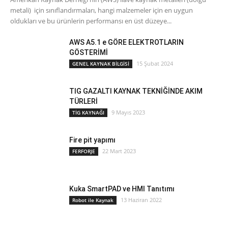
metali) için sınıflandırmaları, hangi malzemeler için en uygun
oldukları ve bu ürünlerin performansı en üst düzeye...
AWS A5.1 e GÖRE ELEKTROTLARIN
GÖSTERİMİ
15 Şubat 2024
GENEL KAYNAK BİLGİSİ
TIG GAZALTI KAYNAK TEKNİĞİNDE AKIM
TÜRLERİ
9 Mayıs 2023
TİG KAYNAĞI
Fire pit yapımı
22 Mart 2023
FERFORJE
Kuka SmartPAD ve HMI Tanıtımı
13 Haziran 2022
Robot ile Kaynak