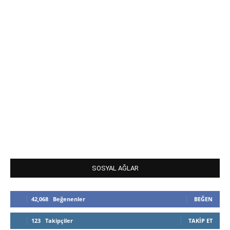
SOSYAL AĞLAR
42,068
Beğenenler
BEĞEN
123
Takipçiler
TAKIP ET