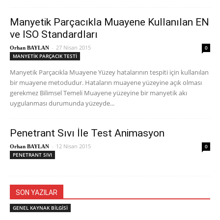
Manyetik Parçacıkla Muayene Kullanılan EN
ve ISO Standardları
-
27 Nisan 2015
0
Orhan BAYLAN
MANYETİK PARÇACIK TESTİ
Manyetik Parçacıkla Muayene Yüzey hatalarının tespiti için kullanılan
bir muayene metodudur. Hataların muayene yüzeyine açık olması
gerekmez Bilimsel Temeli Muayene yüzeyine bir manyetik akı
uygulanması durumunda yüzeyde...
Penetrant Sıvı İle Test Animasyon
-
12 Nisan 2015
0
Orhan BAYLAN
PENETRANT SIVI
SON YAZILAR
GENEL KAYNAK BİLGİSİ