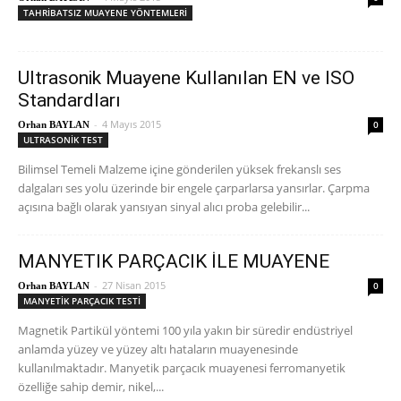
TAHRİBATSIZ MUAYENE YÖNTEMLERİ
Ultrasonik Muayene Kullanılan EN ve ISO
Standardları
-
4 Mayıs 2015
0
Orhan BAYLAN
ULTRASONİK TEST
Bilimsel Temeli Malzeme içine gönderilen yüksek frekanslı ses
dalgaları ses yolu üzerinde bir engele çarparlarsa yansırlar. Çarpma
açısına bağlı olarak yansıyan sinyal alıcı proba gelebilir...
MANYETIK PARÇACIK İLE MUAYENE
-
27 Nisan 2015
0
Orhan BAYLAN
MANYETİK PARÇACIK TESTİ
Magnetik Partikül yöntemi 100 yıla yakın bir süredir endüstriyel
anlamda yüzey ve yüzey altı hataların muayenesinde
kullanılmaktadır. Manyetik parçacık muayenesi ferromanyetik
özelliğe sahip demir, nikel,...