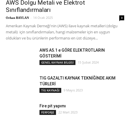
AWS Dolgu Metali ve Elektrot
Sınıflandırmaları
-
14 Ocak 2025
0
Orhan BAYLAN
Amerikan Kaynak Derneği'nin (AWS) ilave kaynak metalleri (dolgu
metali) için sınıflandırmaları, hangi malzemeler için en uygun
oldukları ve bu ürünlerin performansı en üst düzeye...
AWS A5.1 e GÖRE ELEKTROTLARIN
GÖSTERİMİ
15 Şubat 2024
GENEL KAYNAK BİLGİSİ
TIG GAZALTI KAYNAK TEKNİĞİNDE AKIM
TÜRLERİ
9 Mayıs 2023
TİG KAYNAĞI
Fire pit yapımı
22 Mart 2023
FERFORJE